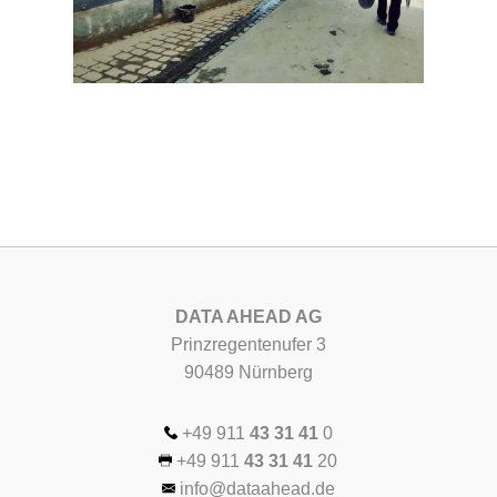
DATA AHEAD AG
Prinzregentenufer 3
90489 Nürnberg
+49 911
43 31 41
0
+49 911
43 31 41
20
info@dataahead.de