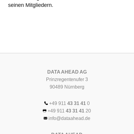
seinen Mitgliedern.
DATA AHEAD AG
Prinzregentenufer 3
90489 Nürnberg
+49 911
43 31 41
0
+49 911
43 31 41
20
info@dataahead.de